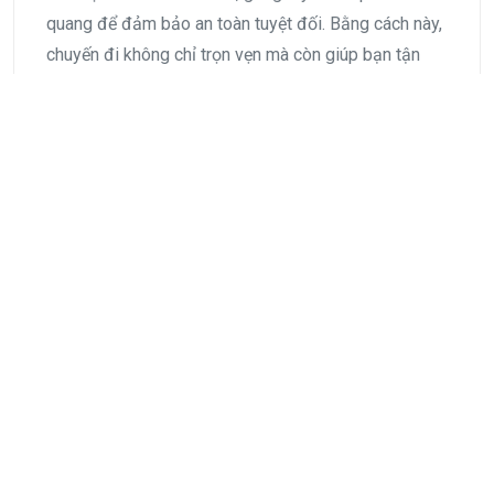
quang để đảm bảo an toàn tuyệt đối. Bằng cách này,
chuyến đi không chỉ trọn vẹn mà còn giúp bạn tận
hưởng những khung cảnh thiên nhiên tuyệt đẹp trên
cung đường đến Yoko Onsen Quang Hanh.