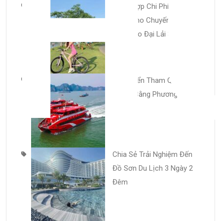
H
Tổng Hợp Chi Phí Cần
Thiết Cho Chuyến Du Lịch
Flamingo Đại Lải 3 Ngày 2
Đêm
Di Chuyển Tham Quan Tại
Cô Tô Bằng Phương Tiện
Gì?
Chia Sẻ Trải Nghiệm Đến
Đồ Sơn Du Lịch 3 Ngày 2
Đêm