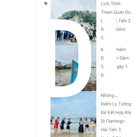
D
Lịch Trình
Tham Quan Du
Lịch Hải Tiến 2
Ngày 1 Đêm
Chi Tiết
Kinh Nghiệm
Đặt Tour Sầm
Sơn 2 Ngày 1
Đêm
Những Địa
Điểm Lý Tưởng
Để Kết Hợp Khi
Đi Flamingo
Hải Tiến 3