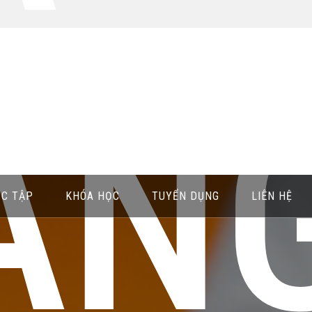
ẴNG
ỌC TẬP
KHÓA HỌC
TUYỂN DỤNG
LIÊN HỆ