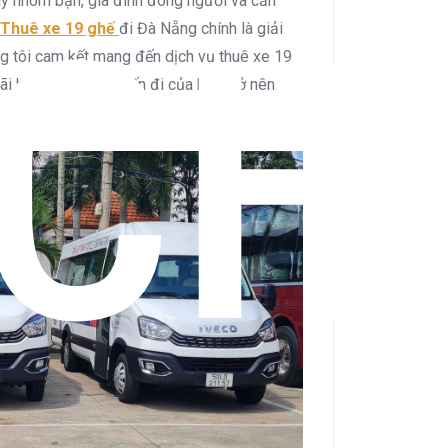
ỊCH
ay nhóm bạn, gia đình đông người và cần
Thuê xe 19 ghế
đi Đà Nẵng chính là giải
g tôi cam kết mang đến dịch vụ thuê xe 19
đãi hấp dẫn để chuyến đi của bạn trở nên