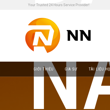
Skip
Your Trusted 24 Hours Service Provider!
to
content
N
GIỚI THIỆU
GIA SƯ
TÀI LIỆU H