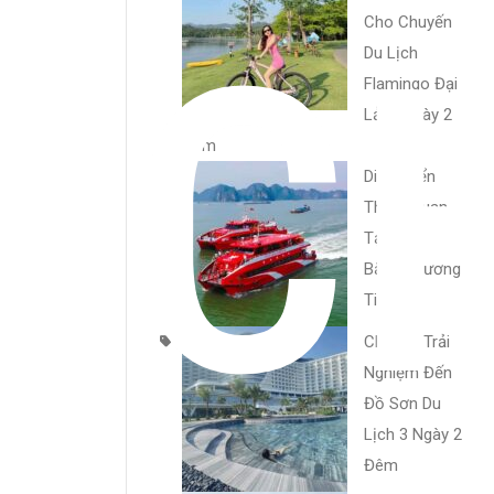
C
Cho Chuyến
Du Lịch
Flamingo Đại
Lải 3 Ngày 2
Đêm
Di Chuyển
Tham Quan
Tại Cô Tô
Bằng Phương
Tiện Gì?
Chia Sẻ Trải
Nghiệm Đến
Đồ Sơn Du
Lịch 3 Ngày 2
Đêm