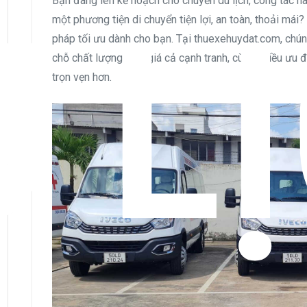
U L
Bạn đang lên kế hoạch cho chuyến du lịch, công tác h
một phương tiện di chuyển tiện lợi, an toàn, thoải mái?
pháp tối ưu dành cho bạn. Tại thuexehuydat.com, chún
chỗ chất lượng cao, giá cả cạnh tranh, cùng nhiều ưu 
trọn vẹn hơn.