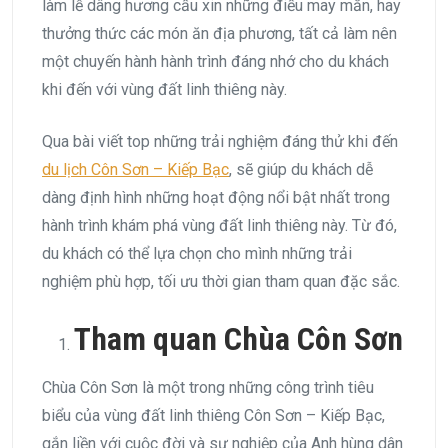
làm lễ dâng hương cầu xin những điều may mắn, hay
thưởng thức các món ăn địa phương, tất cả làm nên
một chuyến hành hành trình đáng nhớ cho du khách
khi đến với vùng đất linh thiêng này.
Qua bài viết top những trải nghiệm đáng thử khi đến
du lịch Côn Sơn – Kiếp Bạc
, sẽ giúp du khách dễ
dàng định hình những hoạt động nổi bật nhất trong
hành trình khám phá vùng đất linh thiêng này. Từ đó,
du khách có thể lựa chọn cho mình những trải
nghiệm phù hợp, tối ưu thời gian tham quan đặc sắc.
Tham quan Chùa Côn Sơn
Chùa Côn Sơn là một trong những công trình tiêu
biểu của vùng đất linh thiêng Côn Sơn – Kiếp Bạc,
gắn liền với cuộc đời và sự nghiệp của Anh hùng dân